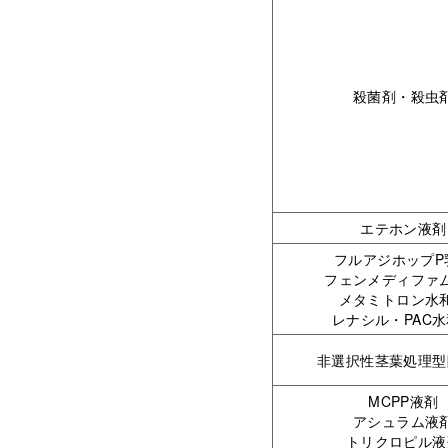
殺菌剤・殺虫
エテホン液剤
フルアジホップP
フェンメディファ
メタミトロン水
レナシル・PAC
非選択性茎葉処理型
MCPP液剤
アシュラム液
トリクロピル液