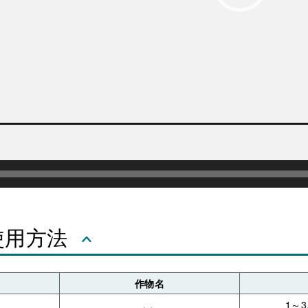
使用方法
作物名
1～3