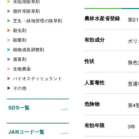
水稲用除草剤
畑作等除草剤
農林水産省登録
第21
芝生・緑地管理の除草剤
殺虫剤
有効成分
殺菌剤
ポリ
植物成長調整剤
展着剤
性状
無色
生物農薬
バイオスティミュラント
人畜毒性
普通
その他
危険物
第4
SDS一覧
有効年限
3年
JANコード一覧