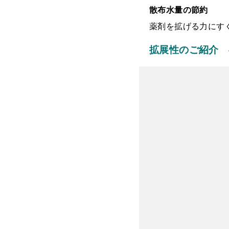
散布水量の節約
薬剤を拡げる力にす
拡展性のご紹介 
動
画
プ
レ
ー
ヤ
ー