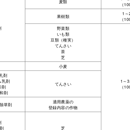
麦類
（10
1～
果樹類
（10
剤
野菜類
いも類
豆類（種実）
てんさい
茶
芝
小麦
乳剤
ム乳剤
1～3
てんさい
和剤
（10
水和剤
適用農薬の
除草剤
登録内容の作物
剤
剤
芝