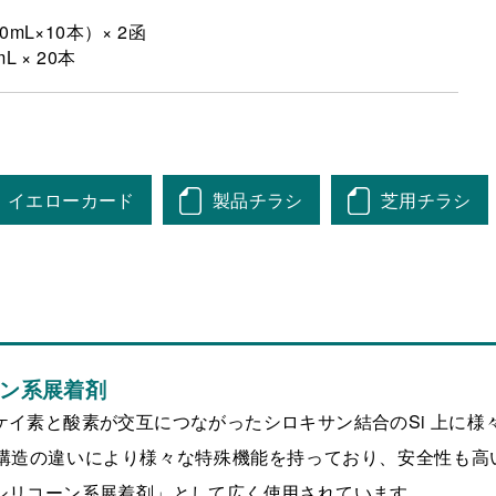
0mL×10本）× 2函
mL × 20本
イエローカード
製品チラシ
芝用チラシ
ン系展着剤
ケイ素と酸素が交互につながったシロキサン結合のSi 上に様
構造の違いにより様々な特殊機能を持っており、安全性も高
シリコーン系展着剤」として広く使用されています。