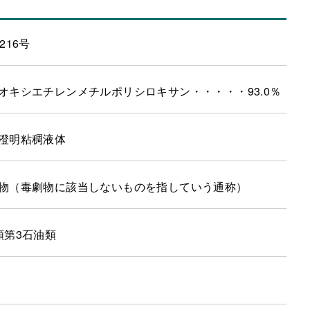
216号
オキシエチレンメチルポリシロキサン・・・・・93.0％
澄明粘稠液体
物（毒劇物に該当しないものを指していう通称）
類第3石油類