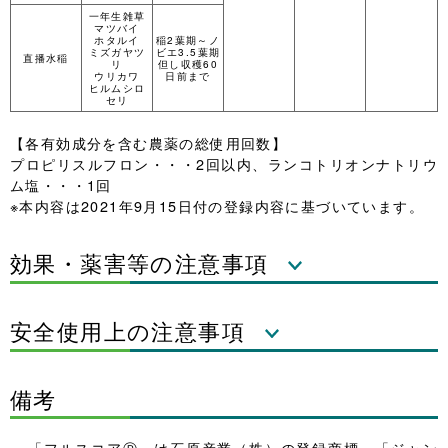
一年生雑草
マツバイ
ホタルイ
稲2葉期～ノ
ミズガヤツ
ビエ3.5葉期
直播水稲
リ
但し収穫60
ウリカワ
日前まで
ヒルムシロ
セリ
【各有効成分を含む農薬の総使用回数】
プロピリスルフロン・・・2回以内、ランコトリオンナトリウ
ム塩・・・1回
※本内容は2021年9月15日付の登録内容に基づいています。
効果・薬害等の注意事項
安全使用上の注意事項
備考
「フルスコアⓇ」は石原産業（株）の登録商標。「ジャン