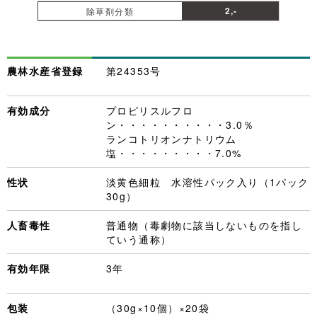
2,-
除草剤分類
農林水産省登録
第24353号
有効成分
プロピリスルフロ
ン・・・・・・・・・・3.0％
ランコトリオンナトリウム
塩・・・・・・・・・7.0%
性状
淡黄色細粒 水溶性パック入り（1パック
30g）
人畜毒性
普通物（毒劇物に該当しないものを指し
ていう通称）
有効年限
3年
包装
（30g×10個）×20袋