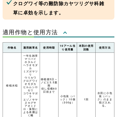
クログワイ等の難防除カヤツリグサ科雑
草に卓効を示します。
適用作物と使用方法
10アール当
本剤の使用
作物名
適用雑草名
使用時期
使用方法
り使用量
回数
一年生雑草
マツバイ
ホタルイ
ヘラオモダ
カ
ミズガヤツ
リ
ウリカワ
移植後5日～
クログワイ
ノビエ3.5葉
オモダカ
移植水稲
期
ヒルムシロ
但し収穫60
セリ
日前まで
水田に小包
コウキヤガ
小包装（パ
装（パッ
ラ
ック）10個
1回
ク）のまま
エゾノサヤ
（300g）
投げ入れ
ヌカグサ
る。
アオミド
ロ・藻類に
よる表層は
く離