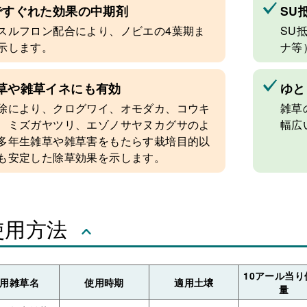
ですぐれた効果の中期剤
SU
スルフロン配合により、ノビエの4葉期ま
SU
示します。
ナ等
草や雑草イネにも有効
ゆと
除により、クログワイ、オモダカ、コウキ
雑草
、ミズガヤツリ、エゾノサヤヌカグサのよ
幅広
多年生雑草や雑草害をもたらす栽培目的以
も安定した除草効果を示します。
使用方法
10アール当り
用雑草名
使用時期
適用土壌
量