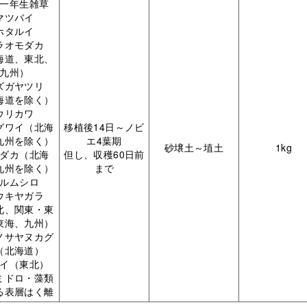
一年生雑草
マツバイ
ホタルイ
ラオモダカ
海道、東北、
九州）
ズガヤツリ
海道を除く）
ウリカワ
グワイ（北海
移植後14日～ノビ
九州を除く）
エ4葉期
砂壌土～埴土
1kg
ダカ（北海
但し、収穫60日前
九州を除く）
まで
ルムシロ
ウキヤガラ
北、関東・東
東海、九州）
ノサヤヌカグ
（北海道）
イ（東北）
ミドロ・藻類
る表層はく離