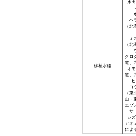
水田
ヘ
（北
ミ
（北
クロ
道、
移植水稲
オモ
道、
ヒ
コ
（東
山・
エゾ
サ
シズ
アオ
によ