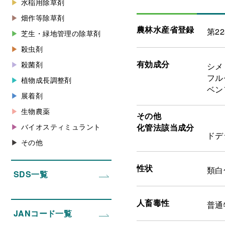
水稲用除草剤
畑作等除草剤
農林水産省登録
第22
芝生・緑地管理の除草剤
殺虫剤
有効成分
殺菌剤
シメ
フル
植物成長調整剤
ベン
展着剤
生物農薬
その他
バイオスティミュラント
化管法該当成分
ドデ
その他
性状
類白
SDS一覧
人畜毒性
普通
JANコード一覧