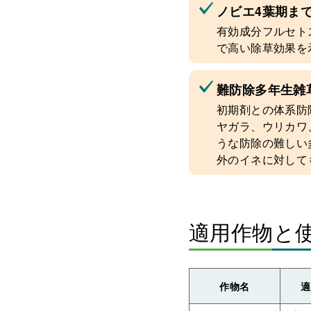
ノビエ4葉期ま
有効成分フルセト
で高い除草効果を
難防除多年生雑
初期剤との体系防
ヤガラ、ウリカワ
うな防除の難しい
外のイネに対して
適用作物と
作物名
適