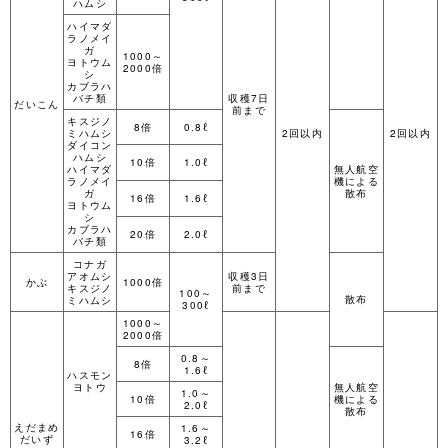
ハムシ
ハイマダ
ラノメイ
ガ
1000～
ヨトウム
2000倍
シ
カブラハ
バチ類
収穫7日
だいこん
前まで
キスジノ
8倍
0.8ℓ
ミハムシ
2回以内
2回以内
ダイコン
ハムシ
10倍
1.0ℓ
ハイマダ
無人航空
ラノメイ
機による
ガ
散布
16倍
1.6ℓ
ヨトウム
シ
カブラハ
20倍
2.0ℓ
バチ類
コナガ
アオムシ
収穫3日
かぶ
1000倍
キスジノ
前まで
100～
散布
ミハムシ
300ℓ
1000～
2000倍
0.8～
8倍
1.6ℓ
ハスモン
ヨトウ
無人航空
1.0～
10倍
機による
2.0ℓ
散布
えだまめ
1.6～
16倍
だいず
3.2ℓ