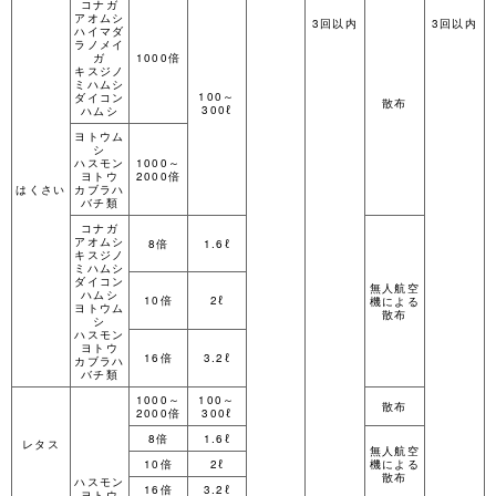
コナガ
アオムシ
3回以内
3回以内
ハイマダ
ラノメイ
ガ
1000倍
キスジノ
ミハムシ
100～
ダイコン
散布
300ℓ
ハムシ
ヨトウム
シ
ハスモン
1000～
ヨトウ
2000倍
はくさい
カブラハ
バチ類
コナガ
アオムシ
8倍
1.6ℓ
キスジノ
ミハムシ
ダイコン
無人航空
ハムシ
10倍
2ℓ
機による
ヨトウム
散布
シ
ハスモン
ヨトウ
16倍
3.2ℓ
カブラハ
バチ類
1000～
100～
散布
2000倍
300ℓ
8倍
1.6ℓ
レタス
無人航空
10倍
2ℓ
機による
散布
ハスモン
16倍
3.2ℓ
ヨトウ