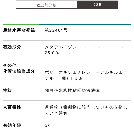
22B
殺虫剤分類
農林水産省登録
第22461号
有効成分
メタフルミゾン ・・・・・・・・・・
25.0％
その他
化管法該当成分
ポリ（オキシエチレン）＝アルキルエー
テル（1種）1.3％
性状
類白色水和性粘稠懸濁液体
人畜毒性
普通物（毒劇物に該当しないものを指し
ていう通称）
有効年限
5年