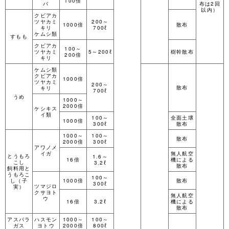
100倍
バ
布は2回
以内）
クビアカ
ツヤカミ
200～
1000倍
散布
キリ
700ℓ
ケムシ類
すもも
クビアカ
100～
ツヤカミ
5～200ℓ
樹幹散布
200倍
キリ
ケムシ類
クビアカ
1000倍
ツヤカミ
200～
散布
キリ
700ℓ
うめ
1000～
2000倍
ケシキス
イ類
100～
全面土壌
1000倍
300ℓ
散布
1000～
100～
散布
2000倍
300ℓ
アワノメ
イガ
無人航空
とうもろ
1.6～
16倍
機による
こし
3.2ℓ
散布
飼料用と
うもろこ
100～
し（子
1000倍
散布
300ℓ
ツマジロ
実）
クサヨト
無人航空
ウ
16倍
3.2ℓ
機による
散布
アスパラ
ハスモン
1000～
100～
ガス
ヨトウ
2000倍
800ℓ