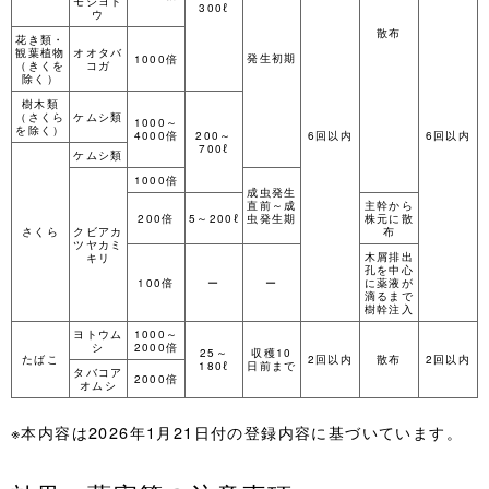
モジヨト
300ℓ
ウ
散布
花き類・
観葉植物
オオタバ
発生初期
1000倍
（きくを
コガ
除く）
樹木類
（さくら
ケムシ類
1000～
を除く）
4000倍
200～
6回以内
6回以内
700ℓ
ケムシ類
1000倍
成虫発生
直前～成
主幹から
200倍
5～200ℓ
虫発生期
株元に散
さくら
クビアカ
布
ツヤカミ
木屑排出
キリ
孔を中心
100倍
ー
ー
に薬液が
滴るまで
樹幹注入
ヨトウム
1000～
シ
2000倍
25～
収穫10
たばこ
2回以内
散布
2回以内
180ℓ
日前まで
タバコア
2000倍
オムシ
※本内容は2026年1月21日付の登録内容に基づいています。