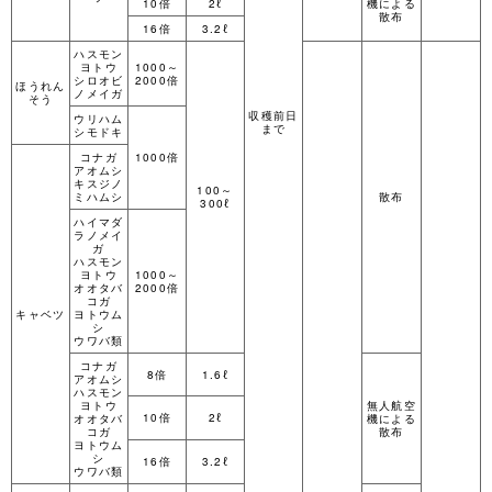
10倍
2ℓ
機による
散布
16倍
3.2ℓ
ハスモン
ヨトウ
1000～
シロオビ
2000倍
ほうれん
ノメイガ
そう
収穫前日
ウリハム
まで
シモドキ
コナガ
1000倍
アオムシ
キスジノ
100～
ミハムシ
散布
300ℓ
ハイマダ
ラノメイ
ガ
ハスモン
ヨトウ
1000～
オオタバ
2000倍
コガ
キャベツ
ヨトウム
シ
ウワバ類
コナガ
8倍
1.6ℓ
アオムシ
ハスモン
ヨトウ
無人航空
10倍
2ℓ
オオタバ
機による
コガ
散布
ヨトウム
シ
16倍
3.2ℓ
ウワバ類