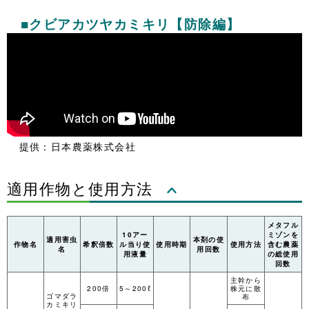
■クビアカツヤカミキリ【防除編】
提供：日本農薬株式会社
適用作物と使用方法
メタフル
10アー
ミゾンを
適用害虫
本剤の使
作物名
希釈倍数
ル当り使
使用時期
使用方法
含む農薬
名
用回数
用液量
の総使用
回数
主幹から
200倍
5～200ℓ
株元に散
ゴマダラ
布
カミキリ