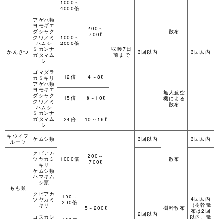
1000～
4000倍
アゲハ類
ヨモギエ
200～
ダシャク
散布
700ℓ
クワノミ
1000～
ハムシ
2000倍
ミカンナ
収穫7日
かんきつ
3回以内
3回以内
ガタマム
前まで
シ
ゴマダラ
12倍
4～8ℓ
カミキリ
アゲハ類
ヨモギエ
無人航空
ダシャク
15倍
8～10ℓ
機による
クワノミ
散布
ハムシ
ミカンナ
ガタマム
24倍
10～16ℓ
シ
キウイフ
ケムシ類
3回以内
3回以内
ルーツ
クビアカ
200～
ツヤカミ
1000倍
散布
700ℓ
キリ
ケムシ類
ハマキム
シ類
もも類
クビアカ
100～
4回以内
ツヤカミ
200倍
（樹幹散
キリ
5～200ℓ
樹幹散布
布は2回
2回以内
コスカシ
以内、散