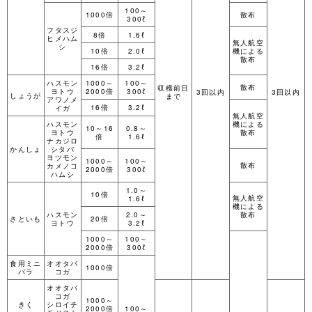
100～
1000倍
散布
300ℓ
フタスジ
8倍
1.6ℓ
ヒメハム
無人航空
シ
10倍
2.0ℓ
機による
散布
16倍
3.2ℓ
ハスモン
1000～
100～
散布
収穫前日
ヨトウ
2000倍
300ℓ
3回以内
3回以内
しょうが
まで
アワノメ
16倍
3.2ℓ
イガ
無人航空
ハスモン
機による
10～16
0.8～
ヨトウ
散布
倍
1.6ℓ
ナカジロ
かんしょ
シタバ
ヨツモン
1000～
100～
散布
カメノコ
2000倍
300ℓ
ハムシ
1.0～
10倍
無人航空
1.6ℓ
機による
ハスモン
2.0～
散布
さといも
20倍
ヨトウ
3.2ℓ
1000～
100～
2000倍
300ℓ
食用ミニ
オオタバ
1000倍
バラ
コガ
オオタバ
コガ
1000～
きく
シロイチ
2000倍
100～