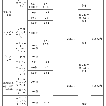
オオタバ
1000～
100～
コガ
散布
2000倍
300ℓ
非結球レ
8倍
1.6ℓ
タス
無人航空
10倍
2ℓ
機による
散布
16倍
3.2ℓ
コナガ
カリフラ
アオムシ
1000倍
ワー
ヨトウム
シ
2回以内
2回以内
100～
ヨトウム
散布
300ℓ
シ
1000～
ハスモン
2000倍
ヨトウ
ブロッコ
コナガ
1000倍
リー
ヨトウム
8倍
1.6ℓ
シ
無人航空
10倍
2ℓ
ハスモン
機による
ヨトウ
散布
16倍
3.2ℓ
コナガ
コナガ
キスジノ
1000倍
非結球あ
ミハムシ
ぶらな科
3回以内
3回以内
葉菜類
ハスモン
2000倍
ヨトウ
キスジノ
ミハムシ
1000倍
100～
ダイコン
散布
300ℓ