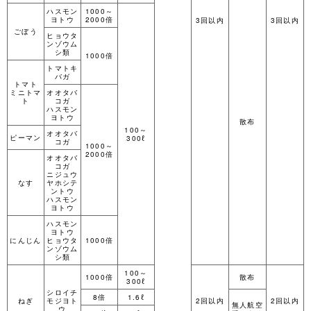
ハスモン
1000～
ヨトウ
2000倍
3回以内
3回以内
ごぼう
ヒョウタ
ンゾウム
シ類
1000倍
トマトキ
バガ
トマト
ミニトマ
オオタバ
ト
コガ
ハスモン
ヨトウ
散布
100～
オオタバ
ピーマン
300ℓ
コガ
1000～
2000倍
オオタバ
コガ
ニジュウ
なす
ヤホシテ
ントウ
ハスモン
ヨトウ
ハスモン
ヨトウ
にんじん
ヒョウタ
1000倍
ンゾウム
シ類
100～
1000倍
散布
300ℓ
シロイチ
8倍
1.6ℓ
ねぎ
モジヨト
2回以内
2回以内
無人航空
ウ