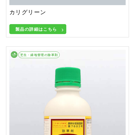
カリグリーン
製品の詳細はこちら
畑作等除草剤
芝生・緑地管理の除草剤