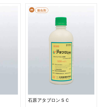
殺虫剤
石原アタブロンＳＣ