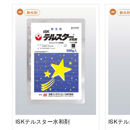
殺虫剤
殺虫
ISKテルスター水和剤
ISKテ