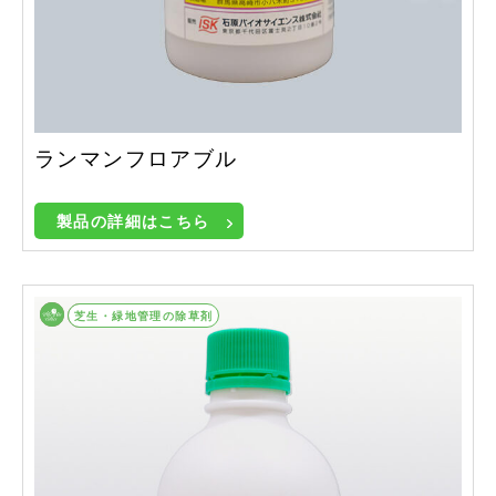
ランマンフロアブル
製品の詳細はこちら
畑作等除草剤
芝生・緑地管理の除草剤