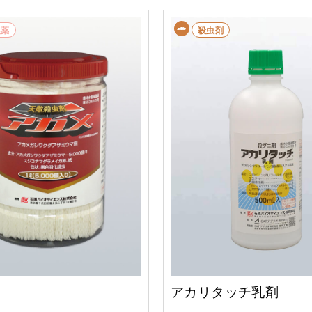
農薬
殺虫剤
アカリタッチ乳剤