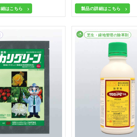
詳細はこちら
製品の詳細はこちら
剤
畑作等除草剤
芝生・緑地管理の除草剤