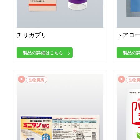
チリガブリ
トアロー
製品の詳細はこちら
製品の
殺菌剤
生物農薬
生物