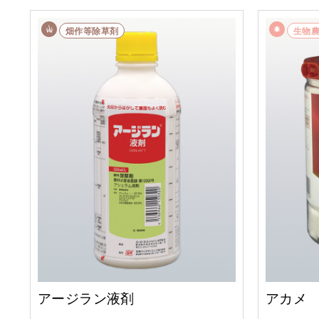
畑作等除草剤
生物
アージラン液剤
アカメ