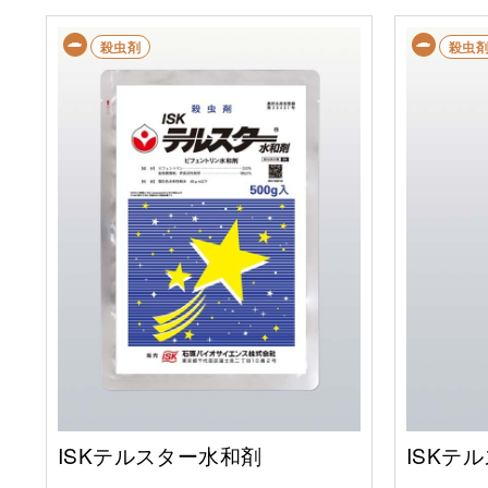
殺虫剤
殺虫
ISKテルスター水和剤
ISKテ