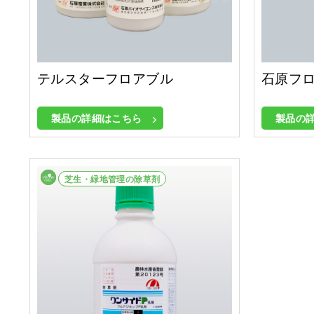
テルスターフロアブル
石原フロ
製品の詳細はこちら
製品の
畑作等除草剤
芝生・緑地管理の除草剤