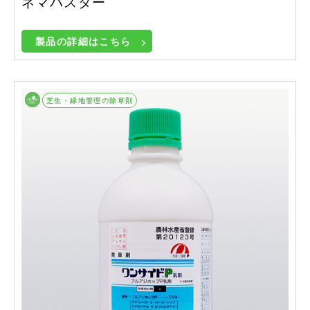
ネマバスター
製品の詳細はこちら
畑作等除草剤
芝生・緑地管理の除草剤