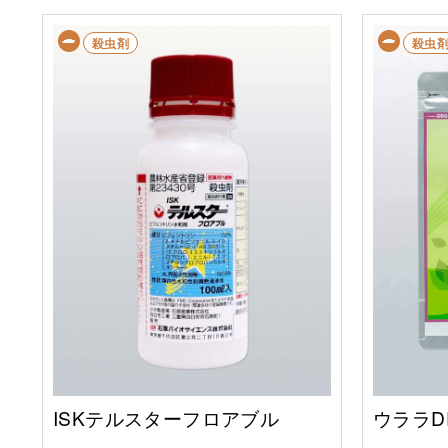
殺虫剤
殺虫
ISKテルスターフロアブル
ウララD