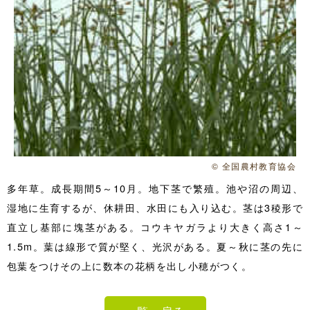
© 全国農村教育協会
多年草。成長期間5～10月。地下茎で繁殖。池や沼の周辺、
湿地に生育するが、休耕田、水田にも入り込む。茎は3稜形で
直立し基部に塊茎がある。コウキヤガラより大きく高さ1～
1.5m。葉は線形で質が堅く、光沢がある。夏～秋に茎の先に
包葉をつけその上に数本の花柄を出し小穂がつく。