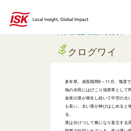
トップ
/
雑草図鑑
/
水田雑草
/
クログワイ
クログワイ
多年草。成長期間6～11月。塊茎
地の水田にはびこり強害草として
金状の茎が発生し続いて中空の太
も長い。太い茎が伸びはじめると
る。
茎は分けつして株になり直立する高
隔膜で仕切られている。葉は薄い