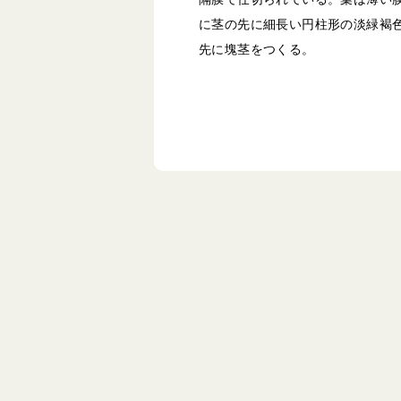
に茎の先に細長い円柱形の淡緑褐
先に塊茎をつくる。