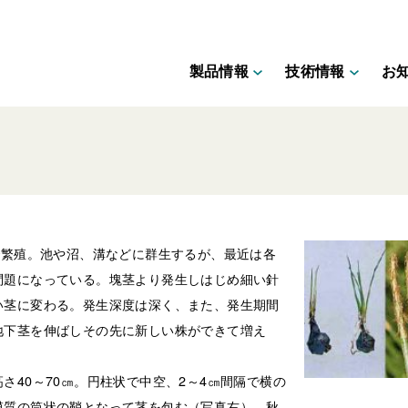
製品情報
技術情報
お
で繁殖。池や沼、溝などに群生するが、最近は各
問題になっている。塊茎より発生しはじめ細い針
い茎に変わる。発生深度は深く、また、発生期間
地下茎を伸ばしその先に新しい株ができて増え
さ40～70㎝。円柱状で中空、2～4㎝間隔で横の
膜質の筒状の鞘となって茎を包む（写真右）。秋