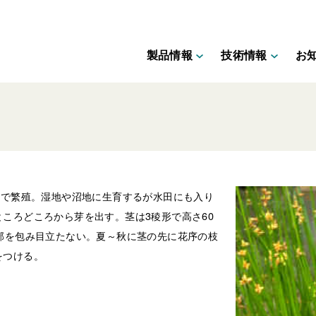
製品情報
技術情報
お
茎で繁殖。湿地や沼地に生育するが水田にも入り
ころどころから芽を出す。茎は3稜形で高さ60
部を包み目立たない。夏～秋に茎の先に花序の枝
をつける。