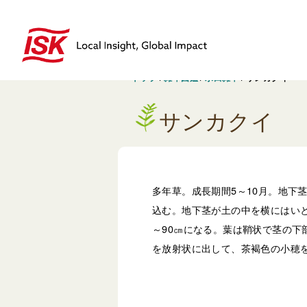
トップ
/
雑草図鑑
/
水田雑草
/
サンカクイ
サンカクイ
多年草。成長期間5～10月。地下
込む。地下茎が土の中を横にはいと
～90㎝になる。葉は鞘状で茎の下
を放射状に出して、茶褐色の小穂