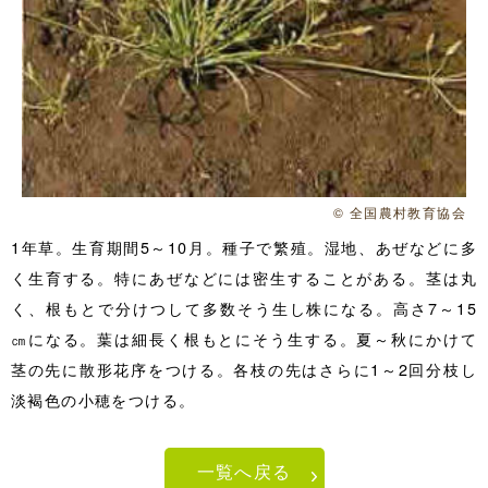
© 全国農村教育協会
1年草。生育期間5～10月。種子で繁殖。湿地、あぜなどに多
く生育する。特にあぜなどには密生することがある。茎は丸
く、根もとで分けつして多数そう生し株になる。高さ7～15
㎝になる。葉は細長く根もとにそう生する。夏～秋にかけて
茎の先に散形花序をつける。各枝の先はさらに1～2回分枝し
淡褐色の小穂をつける。
一覧へ戻る