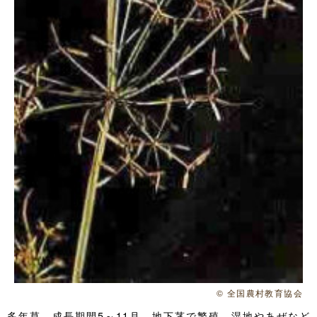
© 全国農村教育協会
多年草。成長期間5～11月。地下茎で繁殖。湿地やあぜなど