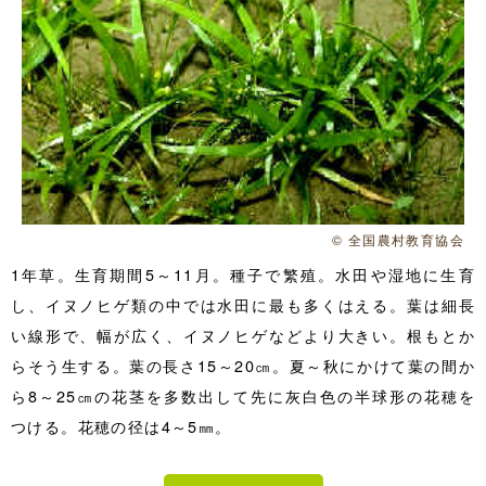
© 全国農村教育協会
1年草。生育期間5～11月。種子で繁殖。水田や湿地に生育
し、イヌノヒゲ類の中では水田に最も多くはえる。葉は細長
い線形で、幅が広く、イヌノヒゲなどより大きい。根もとか
らそう生する。葉の長さ15～20㎝。夏～秋にかけて葉の間か
ら8～25㎝の花茎を多数出して先に灰白色の半球形の花穂を
つける。花穂の径は4～5㎜。