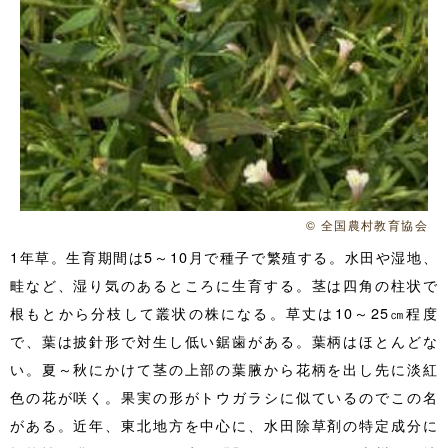
© 全国農村教育協会
1年草。生育期間は5～10月で種子で繁殖する。水田や湿地、
畦など、湿り気のあるところに生育する。茎は四角の柱状で
根もとから分枝して叢状の株になる。草丈は10～25㎝程度
で、葉は披針形で対生し低い鋸歯がある。葉柄はほとんどな
い。夏～秋にかけて茎の上部の葉腋から花柄を出し先に淡紅
色の花が咲く。果実の形がトウガラシに似ているのでこの名
がある。近年、東北地方を中心に、水田除草剤の特定成分に