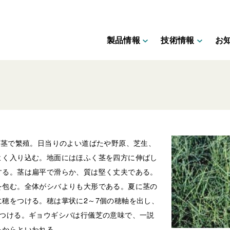
製品情報
技術情報
お
く茎で繁殖。日当りのよい道ばたや野原、芝生、
よく入り込む。地面にはほふく茎を四方に伸ばし
する。茎は扁平で滑らか、質は堅く丈夫である。
を包む。全体がシバよりも大形である。夏に茎の
穂をつける。穂は掌状に2～7個の穂軸を出し、
につける。ギョウギシバは行儀芝の意味で、一説
るからといわれる。