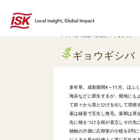
トップ
/
雑草図鑑
/
畑地雑草
/
ギョウギシバ
ギョウギシバ
多年草。成長期間4～11月。ほふ
海浜などに群生するが、畑地にも
て節々から茎とひげを出して増殖
葉は線形で互生し無毛。葉鞘は茎
先に穂をつける枝が直立しその先に
穂軸の片側に広卵形の小穂を2列
によると葉が行儀よく茎に互生す