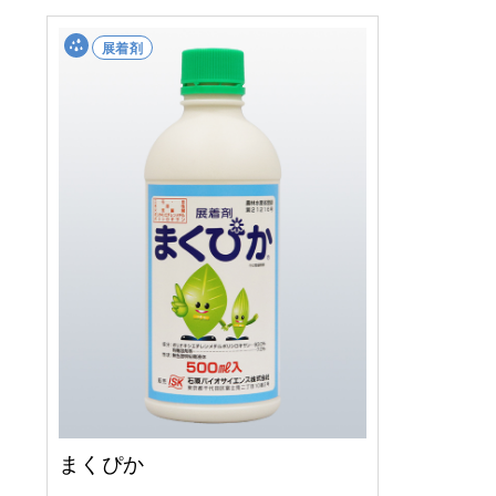
展着剤
まくぴか