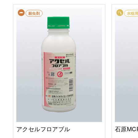
殺虫剤
水稲
アクセルフロアブル
石原MC