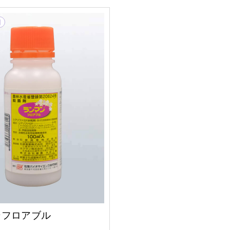
剤
ンフロアブル