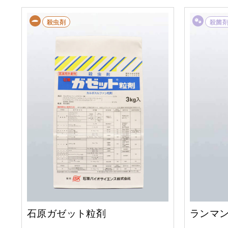
殺虫剤
殺菌
石原ガゼット粒剤
ランマ