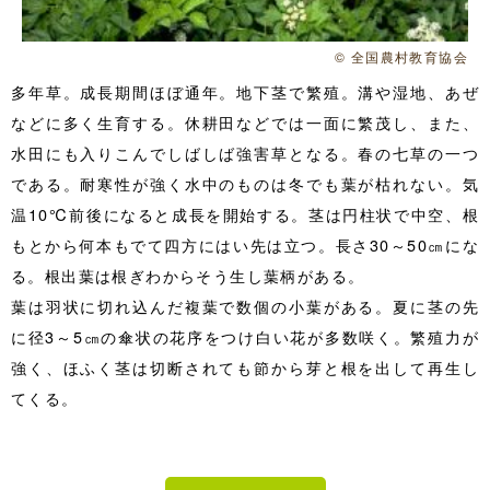
© 全国農村教育協会
多年草。成長期間ほぼ通年。地下茎で繁殖。溝や湿地、あぜ
などに多く生育する。休耕田などでは一面に繁茂し、また、
水田にも入りこんでしばしば強害草となる。春の七草の一つ
である。耐寒性が強く水中のものは冬でも葉が枯れない。気
温10℃前後になると成長を開始する。茎は円柱状で中空、根
もとから何本もでて四方にはい先は立つ。長さ30～50㎝にな
る。根出葉は根ぎわからそう生し葉柄がある。
葉は羽状に切れ込んだ複葉で数個の小葉がある。夏に茎の先
に径3～5㎝の傘状の花序をつけ白い花が多数咲く。繁殖力が
強く、ほふく茎は切断されても節から芽と根を出して再生し
てくる。