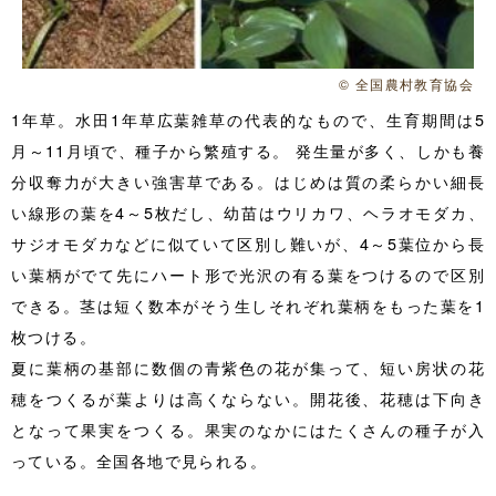
© 全国農村教育協会
1年草。水田1年草広葉雑草の代表的なもので、生育期間は5
月～11月頃で、種子から繁殖する。 発生量が多く、しかも養
分収奪力が大きい強害草である。はじめは質の柔らかい細長
い線形の葉を4～5枚だし、幼苗はウリカワ、ヘラオモダカ、
サジオモダカなどに似ていて区別し難いが、4～5葉位から長
い葉柄がでて先にハート形で光沢の有る葉をつけるので区別
できる。茎は短く数本がそう生しそれぞれ葉柄をもった葉を1
枚つける。
夏に葉柄の基部に数個の青紫色の花が集って、短い房状の花
穂をつくるが葉よりは高くならない。開花後、花穂は下向き
となって果実をつくる。果実のなかにはたくさんの種子が入
っている。全国各地で見られる。