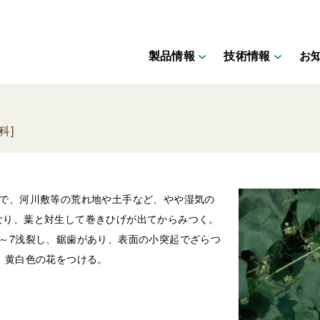
製品情報
技術情報
お
科]
物で、河川敷等の荒れ地や土手など、やや湿気の
なり、葉と対生して巻きひげが出てからみつく。
～7浅裂し、鋸歯があり、表面の小突起でざらつ
、黄白色の花をつける。