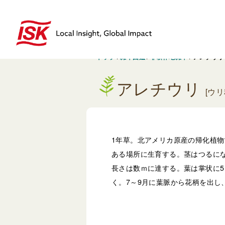
トップ
/
雑草図鑑
/
非耕作地雑草
/
アレチウリ
アレチウリ
[ウリ
1年草。北アメリカ原産の帰化植
ある場所に生育する。茎はつるに
長さは数ｍに達する。葉は掌状に5
く。7～9月に葉脈から花柄を出し