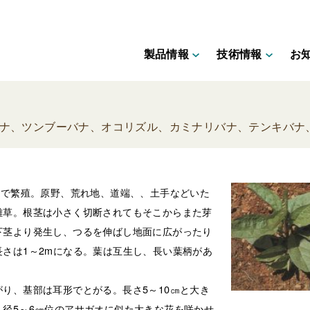
製品情報
技術情報
お
バナ、ツンブーバナ、オコリズル、カミナリバナ、テンキバナ
茎で繁殖。原野、荒れ地、道端、、土手などいた
雑草。根茎は小さく切断されてもそこからまた芽
下茎より発生し、つるを伸ばし地面に広がったり
さは1～2mになる。葉は互生し、長い葉柄があ
り、基部は耳形でとがる。長さ5～10㎝と大き
径5～6㎝位のアサガオに似た大きな花を咲かせ