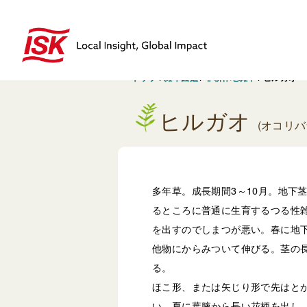
トップ
/
雑草図鑑
/
非耕作地雑草
/
ヒルガオ
ヒルガオ
(オコリ
多年草。成長期間3～10月。地下
るところに普通に生育するつる性
を出すのでしまつが悪い。春に地
他物にからみついて伸びる。茎の長
る。
ほこ形、または矢じり形で先はとが
い。夏に葉腋から長い花柄を出し、