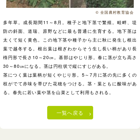
© 全国農村教育協会
多年草。成長期間11～8月。種子と地下茎で繁殖。畦畔、堤
防の斜面、道瑞、原野などに最も普通に生育する。地下茎は
太くて短く黄色。この地下茎や種子から主に秋に発生し根出
葉で越冬する。根出葉は根ぎわからそう生し長い柄があり長
楕円形で長さ10～20㎝。基部はやじり形。春に茎が立ち高さ
30～80㎝になる。茎は円柱状で縦にすじがある。
茎につく葉は葉柄が短くやじり形。5～7月に茎の先に多くの
枝がでて赤味を帯びた花穂をつける。茎・葉ともに酸味があ
る。春先に若い葉や茎を山菜として利用もされる。
一覧へ戻る