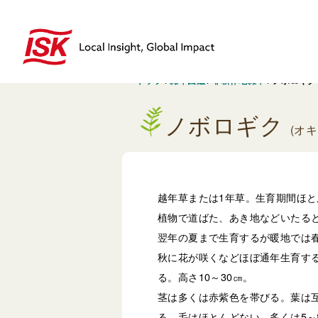
トップ
/
雑草図鑑
/
非耕作地雑草
/
ノボロギク
ノボロギク
(オ
越年草または1年草。生育期間ほ
植物で道ばた、あき地などいたる
翌年の夏まで生育するが暖地では
秋に花が咲くなどほぼ通年生育す
る。高さ10～30㎝。
茎は多くは赤紫色を帯びる。葉は
る。毛はほとんどない。多くは5～