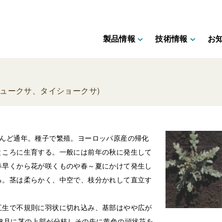
製品情報
技術情報
お
キュークサ、タイショークサ)
とんど通年。種子で繁殖。ヨーロッパ原産の帰化
ところに生育する。一般には前年の秋に発生して
春早くから花が咲くものや春～夏にかけて発生し
る。茎は柔らかく、中空で、枝分かれして直立す
互生で不規則に羽状に切れ込み、基部はやや広が
8月に茎の上部が分枝しその先に黄色の頭状花を