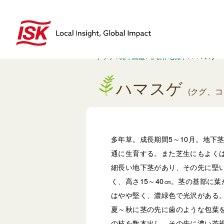
トップ
/
雑草図鑑
/
非耕作地雑草
/
ハマスゲ
ハマスゲ
(クグ、コ
多年草。成長期間5～10月。地下
通に生育する。また芝生にもよく
細長い地下茎があり、その先に堅
く、高さ15～40㎝。茎の基部に
はやや堅く、濃緑色で光沢がある
夏～秋に茎の先に歯のような包葉を
の枝を数本出し、その先に濃い茶