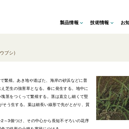
製品情報
技術情報
お
ウブシ)
茎で繁殖。あき地や道ばた、海岸の砂浜などに普
はえ芝生の強害草となる。春に発生する。地中に
い塊茎をつくって繁殖する。茎は直立し細くて堅
葉がそう生する。葉は細長い線形で先がとがり、質
。
2～3個つけ、その中心から長短不ぞろいの花序
褐色で線形の小穂を掌状につける。