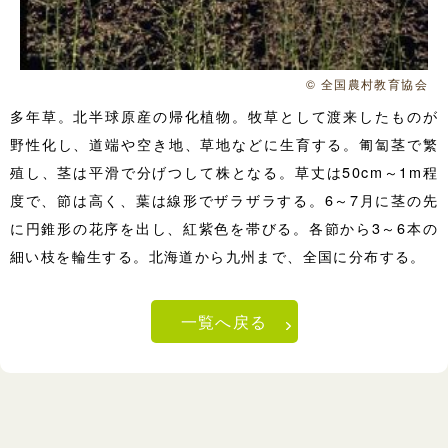
© 全国農村教育協会
多年草。北半球原産の帰化植物。牧草として渡来したものが
野性化し、道端や空き地、草地などに生育する。匍匐茎で繁
殖し、茎は平滑で分げつして株となる。草丈は50cm～1m程
度で、節は高く、葉は線形でザラザラする。6～7月に茎の先
に円錐形の花序を出し、紅紫色を帯びる。各節から3～6本の
細い枝を輪生する。北海道から九州まで、全国に分布する。
一覧へ戻る