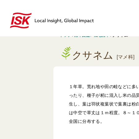
トップ
/
雑草図鑑
/
畑地雑草
/
クサネム
クサネム
[マメ科]
１年草。荒れ地や田の畦などに多
ったり、種子が籾に混入し米の品
生し、葉は羽状複葉状で葉裏は粉
は中空で草丈は１ｍ程度。８～１
全国に分布する。