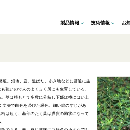
製品情報
技術情報
お
で繁殖。畑地、庭、道ばた、あき地などに普通に生
にも強いので人のよく歩く所にも生育している。
る。茎は根もとで多数に分枝し下部は横にはい上
堅く丈夫で白色を帯びた緑色。細い縦のすじがあ
葉柄は短く、基部のたく葉は膜質の鞘状になって
る。
特徴である。春～夏に葉腋に白緑色の小さな花を