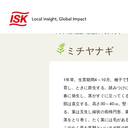
トップ
/
雑草図鑑
/
畑地雑草
/
ミチヤナギ
ミチヤナギ
1年草。生育期間4～10月。種子
育し、ときに群生する。踏みつけ
春に発生し、茎がすぐに立ってく
部は直立する。高さ30～40㎝。
る。葉は互生し線状の長楕円形、
茎をとり巻く。たく葉には毛があ
このたく葉を葉鞘といいタデ科の