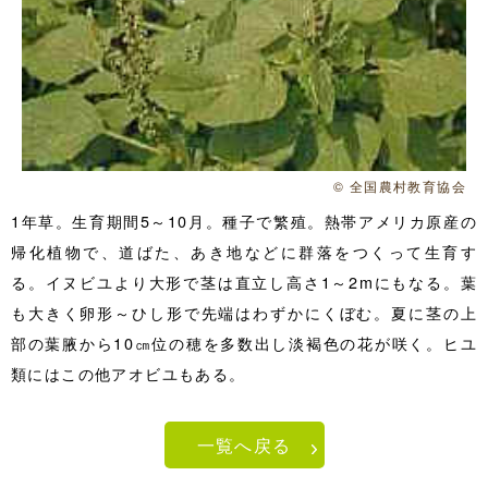
© 全国農村教育協会
1年草。生育期間5～10月。種子で繁殖。熱帯アメリカ原産の
帰化植物で、道ばた、あき地などに群落をつくって生育す
る。イヌビユより大形で茎は直立し高さ1～2mにもなる。葉
も大きく卵形～ひし形で先端はわずかにくぼむ。夏に茎の上
部の葉腋から10㎝位の穂を多数出し淡褐色の花が咲く。ヒユ
類にはこの他アオビユもある。
一覧へ戻る