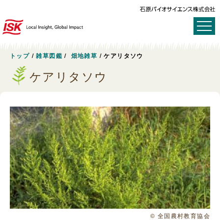
トップ
/
雑草図鑑
/
畑地雑草
/
ケアリタソウ
ケアリタソウ
© 全国農村教育協会