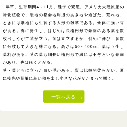
1年草。生育期間4～11月。種子で繁殖。アメリカ大陸原産の
帰化植物で、暖地の都会地周辺のあき地や道ばた、荒れ地、
ときには畑地にも生育する大形の雑草である。全体に強い香
がある。春に発生し、はじめは長楕円形で鋸歯のある葉を数
枚出しやがて茎が立つ。茎は直立するか、斜めに伸び、多数
に分枝して大きな株になる。高さは50～100㎝。葉は互生し
葉柄がある。茎の葉も細長い楕円形で縁には不ぞろいな鋸歯
があり、先は鋭くとがる。
茎・葉ともに立った白い毛がある。質は比較的柔らかい。夏
に枝先や葉腋に細い穂を出し小さな花がかたまって咲く。
一覧へ戻る