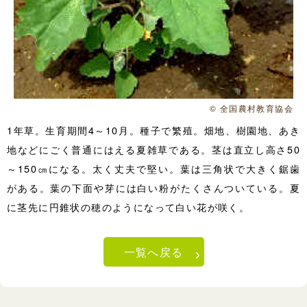
© 全国農村教育協会
1年草。生育期間4～10月。種子で繁殖。畑地、樹園地、あき
地などにごく普通にはえる夏雑草である。茎は直立し高さ50
～150㎝になる。太く丈夫で堅い。葉は三角状で大きく鋸歯
がある。葉の下面や芽には白い粉がたくさんついている。夏
に茎先に円錐状の穂のようになって白い花が咲く。
一覧へ戻る