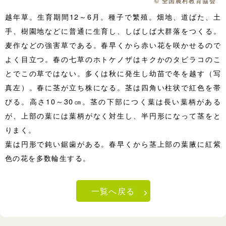
© 全国農村教育協会
越年草。生育期間12～6月。種子で繁殖。畑地、道ばた、土
手、樹園地などに普通に生育し、しばしば大群落をつくる。
麦作などの強害草である。春早くから赤い花を咲かせるので
よく目立つ。春の七草のホトケノザはキクかのタビラコのこ
とでこの草ではない。多くは秋に発生し幼苗で冬を越す（写
真左）。春に茎が立ち株になる。茎は四角い柱状で紅色を帯
びる。高さ10～30㎝。茎の下部につく葉は長い葉柄がある
が、上部の葉には葉柄がなく対生し、半円形になって茎をと
りまく。
葉は円形で鈍い鋸歯がある。春早くから茎上部の葉腋に紅紫
色の花を多数輪生する。
一覧へ戻る