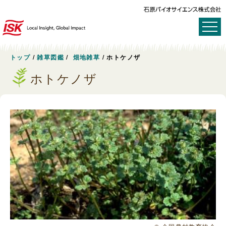
トップ
/
雑草図鑑
/
畑地雑草
/
ホトケノザ
ホトケノザ