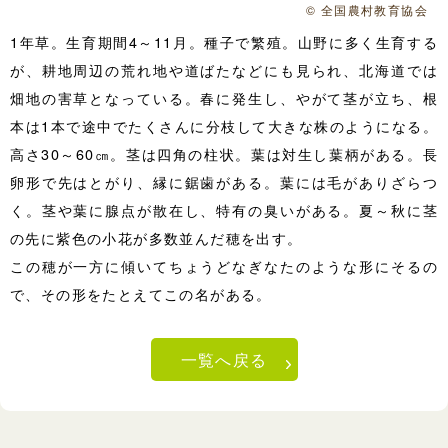
© 全国農村教育協会
1年草。生育期間4～11月。種子で繁殖。山野に多く生育する
が、耕地周辺の荒れ地や道ばたなどにも見られ、北海道では
畑地の害草となっている。春に発生し、やがて茎が立ち、根
本は1本で途中でたくさんに分枝して大きな株のようになる。
高さ30～60㎝。茎は四角の柱状。葉は対生し葉柄がある。長
卵形で先はとがり、縁に鋸歯がある。葉には毛がありざらつ
く。茎や葉に腺点が散在し、特有の臭いがある。夏～秋に茎
の先に紫色の小花が多数並んだ穂を出す。
この穂が一方に傾いてちょうどなぎなたのような形にそるの
で、その形をたとえてこの名がある。
一覧へ戻る