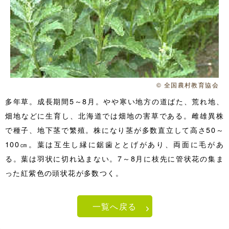
© 全国農村教育協会
多年草。成長期間5～8月。やや寒い地方の道ばた、荒れ地、
畑地などに生育し、北海道では畑地の害草である。雌雄異株
で種子、地下茎で繁殖。株になり茎が多数直立して高さ50～
100㎝。葉は互生し縁に鋸歯ととげがあり、両面に毛があ
る。葉は羽状に切れ込まない。7～8月に枝先に管状花の集ま
った紅紫色の頭状花が多数つく。
一覧へ戻る