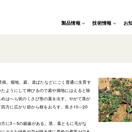
製品情報
技術情報
お
繁殖。畑地、庭、道ばたなどにごく普通に生育す
いたようにして伸びるので庭や畑地にはえると除
じめはへら状のくさび形の葉を出す。やがて茎が
四方に広がり節から根をおろす。長さ10～20
方に3～5の鋸歯がある。茎、葉ともに毛がな
液に小さな緑色の花が咲き後に黄色の果実ができ