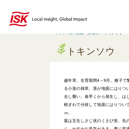
トップ
/
雑草図鑑
/
畑地雑草
/
トキンソウ
トキンソウ
越年草。生育期間4～9月。種子で
る小形の雑草。茎が地面にはりつ
去し難い。春早くから発生し、は
根ぎわで分枝して地面にはりついて
㎝。
葉は互生しさじ状のくさび形、先の
く、かすかな臭気がある。夏に葉