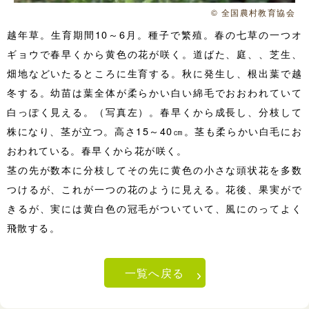
© 全国農村教育協会
越年草。生育期間10～6月。種子で繁殖。春の七草の一つオ
ギョウで春早くから黄色の花が咲く。道ばた、庭、、芝生、
畑地などいたるところに生育する。秋に発生し、根出葉で越
冬する。幼苗は葉全体が柔らかい白い綿毛でおおわれていて
白っぽく見える。（写真左）。春早くから成長し、分枝して
株になり、茎が立つ。高さ15～40㎝。茎も柔らかい白毛にお
おわれている。春早くから花が咲く。
茎の先が数本に分枝してその先に黄色の小さな頭状花を多数
つけるが、これが一つの花のように見える。花後、果実がで
きるが、実には黄白色の冠毛がついていて、風にのってよく
飛散する。
一覧へ戻る