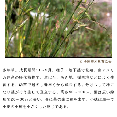
© 全国農村教育協会
多年草。成長期間11～9月。種子・地下茎で繁殖。南アメリ
カ原産の帰化植物で、道ばた、あき地、樹園地などによく生
育する。幼苗で越冬し春早くから成長する。分けつして株に
なり茎がそう生して直立する。高さ50～100㎝。葉は広い線
形で20～30㎝と長い。春に茎の先に穂を出す。小穂は扁平で
小麦の小穂を小さくした感じである。