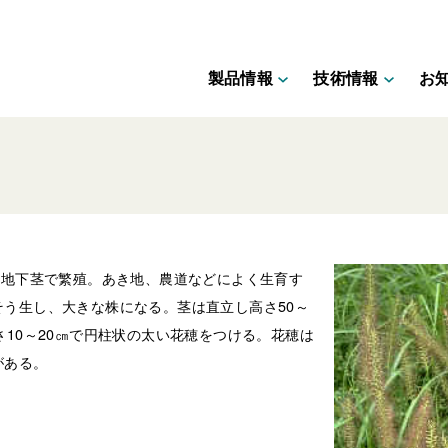
製品情報
技術情報
お
・地下茎で繁殖。あき地、農道などによく生育す
う生し、大きな株になる。茎は直立し高さ50～
さ10～20㎝で円柱状の太い花穂をつける。花穂は
がある。