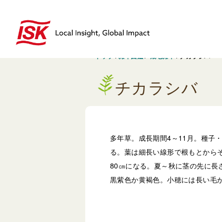
トップ
/
雑草図鑑
/
畑地雑草
/
チカラシバ
チカラシバ
多年草。成長期間4～11月。種子
る。葉は細長い線形で根もとからそ
80㎝になる。夏～秋に茎の先に長
黒紫色か黄褐色。小穂には長い毛