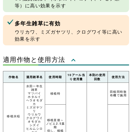
等）に高い効果を示す
多年生雑草に有効
ウリカワ、ミズガヤツリ、クログワイ等に高い
効果を示す
適用作物と使用方法
10アール当
本剤の使用
作物名
適用雑草名
使用時期
使用方法
り使用量
回数
水田一年生
雑草
田植同時散
マツバイ
移植時
布機で施用
ホタルイ
ヘラオモダ
カ
ミズガヤツ
リ
ウリカワ
移植水稲
クログワイ
移植直後～
オモダカ
ノビエ2.5葉
シズイ
期
ヒルムシロ
但し、移植
セリ