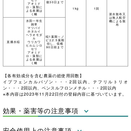
後30日まで
アオミド
ロ・藻類に
1kg
1回
よる表層は
く離
湛水散布又
は無人航空
水田一年生
機による散
雑草
布
マツバイ
ホタルイ
ヘラオモダ
稲1葉期～ノ
カ
ビエ2.5葉期
直播水稲
ウリカワ
但し、収穫
ヒルムシロ
90日前まで
セリ
アオミド
ロ・藻類に
よる表層は
く離
【各有効成分を含む農薬の総使用回数】
イプフェンカルバゾン・・・2回以内、テフリルトリオ
ン・・・2回以内、ベンスルフロンメチル・・・2回以内
※本内容は2023年11月22日付の登録内容に基づいています。
効果・薬害等の注意事項
安全使用上の注意事項