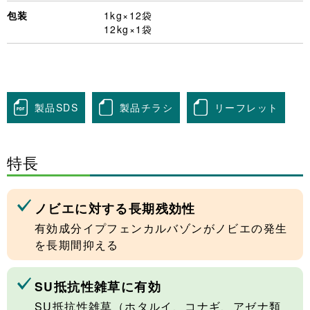
包装
1kg×12袋
12kg×1袋
製品SDS
製品チラシ
リーフレット
特長
ノビエに対する長期残効性
有効成分イプフェンカルバゾンがノビエの発生
を長期間抑える
SU抵抗性雑草に有効
SU抵抗性雑草（ホタルイ、コナギ、アゼナ類