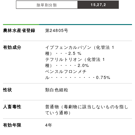
15,27,2
除草剤分類
農林水産省登録
第24805号
有効成分
イプフェンカルバゾン（化管法 1
種）・・・2.5 %
テフリルトリオン（化管法 1
種）・・・・・2.0%
ベンスルフロンメチ
ル・・・・・・・・・・0.75%
性状
類白色細粒
人畜毒性
普通物（毒劇物に該当しないものを指し
ていう通称）
有効年限
4年